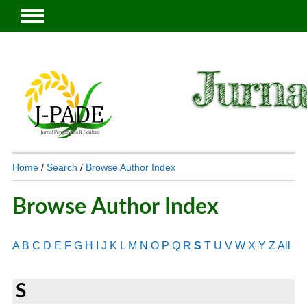
Home
/
Search
/
Browse Author Index
Browse Author Index
A
B
C
D
E
F
G
H
I
J
K
L
M
N
O
P
Q
R
S
T
U
V
W
X
Y
Z
All
S