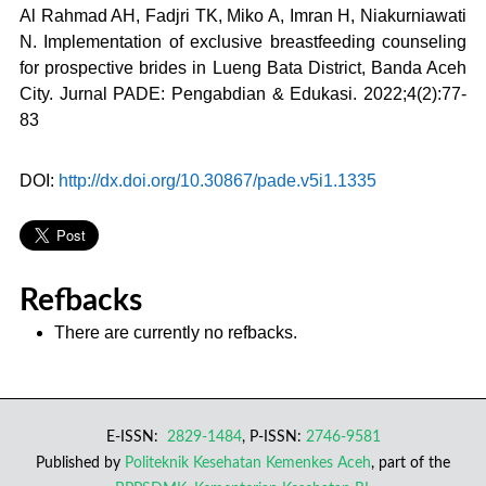
Al Rahmad AH, Fadjri TK, Miko A, Imran H, Niakurniawati
N. Implementation of exclusive breastfeeding counseling
for prospective brides in Lueng Bata District, Banda Aceh
City. Jurnal PADE: Pengabdian & Edukasi. 2022;4(2):77-
83
DOI:
http://dx.doi.org/10.30867/pade.v5i1.1335
Refbacks
There are currently no refbacks.
E-ISSN:
2829-1484
, P-ISSN:
2746-9581
Published by
Politeknik Kesehatan Kemenkes Aceh
, part of the