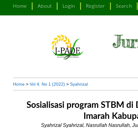
Home
About
Login
Register
Search
Home
>
Vol 4, No 1 (2022)
>
Syahrizal
Sosialisasi program STBM di
Imarah Kabup
Syahrizal Syahrizal, Nasrullah Nasrullah, Ju