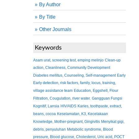
By Author
By Title
Other Journals
Keywords
Asam urat, screening test, emping melinjo
Clean-up
action, Cleanliness, Community Development
Diabetes mellitus, Counseling, Self-management
Early
Early detection, risk factors, family, locus, training,
village assistance team
Education, Eggshell, Flour
Filtration, Cougulation, river water.
Gangguan Fungsi
Kognitif, Lansia
HIV/AIDS
Karies, toothpaste, extract,
beans, cocoa
Keselamatan, K3, Kecelakaan
Knowledge, Mother-pregnant, Gingivitis
Menyikat gigi,
debris, penyuluhan
Metabolic syndrome, Blood
pressure, Blood glucose, Cholesterol, Uric acid, POCT