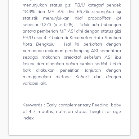
menunjukan status gizi PB/U kategori pendek
18,3% dan MP ASI dini 66,7% sedangkan
uji
statistik menunjukkan nilai probabilitas (p)
sebesar 0,
273
(
p
> 0,05)
. T
idak ada hubungan
antara pemberian MP ASI dini dengan status gizi
PB/U
u
sia
4
-
7
b
ulan
d
i
Kecamatan Ratu Samban
Kota Bengkulu
. Hal ini berkaitan dengan
pemberian makanan pendamping ASI sementara
sebagai makanan prelaktal sebelum ASI ibu
keluar dan diberikan dalam jumlah sedikit. Lebih
baik dilakukan penelitian lanjutan dengan
menggunakan metode Kohort dan dengan
variabel lain
.
Keywords :
Early complementary Feeding; baby
of 4-7 months; nutrition status; height for age
index