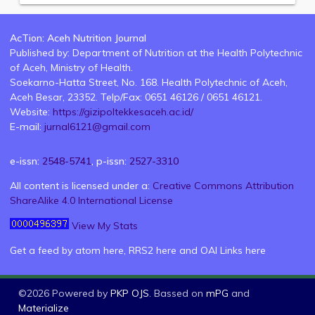
AcTion: Aceh Nutrition Journal
Published by: Department of Nutrition at the Health Polytechnic
of Aceh, Ministry of Health.
Soekarno-Hatta Street, No. 168. Health Polytechnic of Aceh,
Aceh Besar, 23352. Telp/Fax: 0651 46126 / 0651 46121.
Website:
https://gizipoltekkesaceh.ac.id/
E-mail:
jurnal6121@gmail.com
e-issn:
2548-5741
, p-issn:
2527-3310
All content is licensed under a:
Creative Commons Attribution
ShareAlike 4.0 International License
View My Stats
Get a feed by atom
here
, RRS2
here
and OAI Links
here
©2026 Powered by
PKP OJS
. Bassed on
mPG
and
Materialize