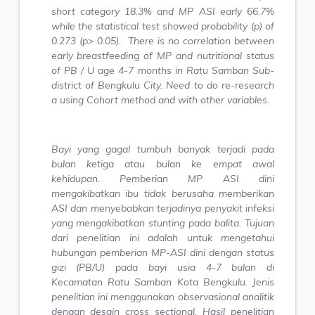
short category 18.3% and MP ASI early 66.7%
while the statistical test showed probability (p) of
0.273 (p> 0.05). There is no correlation between
early breastfeeding of MP and nutritional status
of PB / U age 4-7 months in Ratu Samban Sub-
district of Bengkulu City. Need to do re-research
a using Cohort method and with other variables
.
Bayi yang gagal tumbuh banyak terjadi pada
bulan ketiga atau bulan ke empat awal
kehidupan. Pemberian MP ASI dini
mengakibatkan ibu tidak berusaha memberikan
ASI dan menyebabkan terjadinya penyakit infeksi
yang mengakibatkan stunting pada balita. Tujuan
dari penelitian ini adalah untuk mengetahui
hubungan pemberian MP-ASI dini dengan status
gizi (PB/U) pada bayi usia 4-7 bulan di
Kecamatan Ratu Samban Kota Bengkulu.
Jenis
penelitian ini
menggunakan
observasional analitik
dengan desain cross sectional. Hasil
penelitian