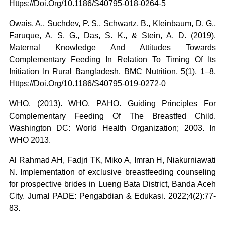
Https://Doi.Org/10.1186/S40795-018-0264-5
Owais, A., Suchdev, P. S., Schwartz, B., Kleinbaum, D. G.,
Faruque, A. S. G., Das, S. K., & Stein, A. D. (2019).
Maternal Knowledge And Attitudes Towards
Complementary Feeding In Relation To Timing Of Its
Initiation In Rural Bangladesh. BMC Nutrition, 5(1), 1–8.
Https://Doi.Org/10.1186/S40795-019-0272-0
WHO. (2013). WHO, PAHO. Guiding Principles For
Complementary Feeding Of The Breastfed Child.
Washington DC: World Health Organization; 2003. In
WHO 2013.
Al Rahmad AH, Fadjri TK, Miko A, Imran H, Niakurniawati
N. Implementation of exclusive breastfeeding counseling
for prospective brides in Lueng Bata District, Banda Aceh
City. Jurnal PADE: Pengabdian & Edukasi. 2022;4(2):77-
83.