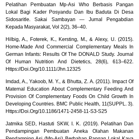
Pelatihan Pembuatan Mp-Asi Who Berbasis Pangan
Lokal Bagi Kader Posyandu Dan Ibu Baduta Di Desa
Sidosaritle. Sakai Sambayan — Jurnal Pengabdian
Kepada Masyarakat, Vol 2(2), 36–40.
Hilbig, A., Foterek, K., Kersting, M., & Alexy, U. (2015).
Home-Made And Commercial Complementary Meals In
German Infants: Results Of The DONALD Study. Journal
Of Human Nutrition And Dietetics, 28(6), 613–622.
Https://Doi.Org/10.1111/Jhn.12325
Imdad, A., Yakoob, M. Y., & Bhutta, Z. A. (2011). Impact Of
Maternal Education About Complementary Feeding And
Provision Of Complementary Foods On Child Growth In
Developing Countries. BMC Public Health, 11(SUPPL. 3).
Https://Doi.Org/10.1186/1471-2458-11-S3-S25
Jatmika SED, Hastuti SKW, I. K. (2019). Pelatihan Dan
Pendampingan Pembuatan Aneka Olahan Makanan
Pendamping Asi (Mp-Asi) Berbahan Pangan Lokal Kaya