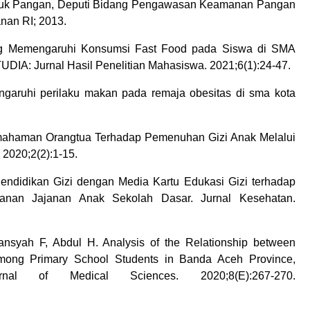
Produk Pangan, Deputi Bidang Pengawasan Keamanan Pangan
an RI; 2013.
yang Memengaruhi Konsumsi Fast Food pada Siswa di SMA
IA: Jurnal Hasil Penelitian Mahasiswa. 2021;6(1):24-47.
garuhi perilaku makan pada remaja obesitas di sma kota
mahaman Orangtua Terhadap Pemenuhan Gizi Anak Melalui
2020;2(2):1-15.
Pendidikan Gizi dengan Media Kartu Edukasi Gizi terhadap
anan Jajanan Anak Sekolah Dasar. Jurnal Kesehatan.
ansyah F, Abdul H. Analysis of the Relationship between
among Primary School Students in Banda Aceh Province,
al of Medical Sciences. 2020;8(E):267-270.