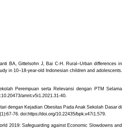
ti BA, Gittelsohn J, Bai C-H. Rural–Urban differences in
tudy in 10–18-year-old Indonesian children and adolescents.
Sekolah Perempuan serta Relevansi dengan PTM Selama
i:10.20473/amnt.v5i1.2021.31-40.
ari dengan Kejadian Obesitas Pada Anak Sekolah Dasar di
):67-76. doi:https://doi.org/10.22435/bpk.v47i1.579.
 World 2019: Safeguarding against Economic Slowdowns and