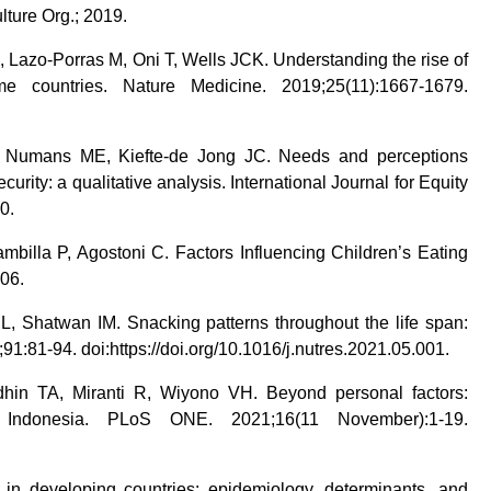
ture Org.; 2019.
, Lazo-Porras M, Oni T, Wells JCK. Understanding the rise of
e countries. Nature Medicine. 2019;25(11):1667-1679.
, Numans ME, Kiefte-de Jong JC. Needs and perceptions
urity: a qualitative analysis. International Journal for Equity
0.
mbilla P, Agostoni C. Factors Influencing Children’s Eating
06.
, Shatwan IM. Snacking patterns throughout the life span:
;91:81-94. doi:https://doi.org/10.1016/j.nutres.2021.05.001.
hin TA, Miranti R, Wiyono VH. Beyond personal factors:
in Indonesia. PLoS ONE. 2021;16(11 November):1-19.
in developing countries: epidemiology, determinants, and