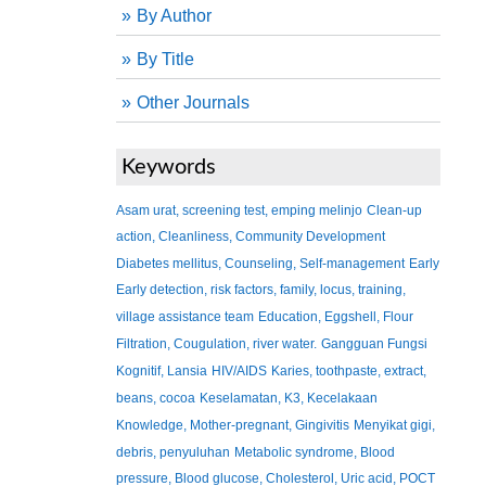
By Author
By Title
Other Journals
Keywords
Asam urat, screening test, emping melinjo
Clean-up
action, Cleanliness, Community Development
Diabetes mellitus, Counseling, Self-management
Early
Early detection, risk factors, family, locus, training,
village assistance team
Education, Eggshell, Flour
Filtration, Cougulation, river water.
Gangguan Fungsi
Kognitif, Lansia
HIV/AIDS
Karies, toothpaste, extract,
beans, cocoa
Keselamatan, K3, Kecelakaan
Knowledge, Mother-pregnant, Gingivitis
Menyikat gigi,
debris, penyuluhan
Metabolic syndrome, Blood
pressure, Blood glucose, Cholesterol, Uric acid, POCT