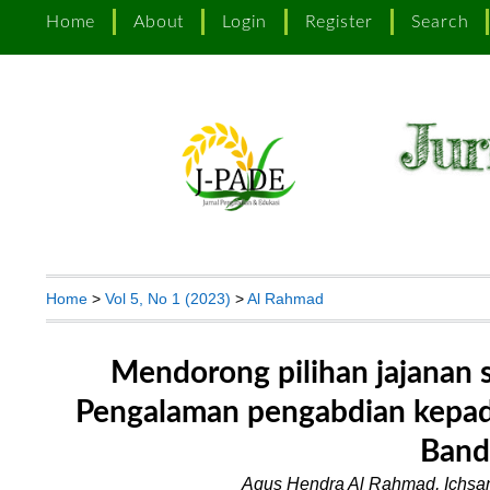
Home
About
Login
Register
Search
Home
>
Vol 5, No 1 (2023)
>
Al Rahmad
Mendorong pilihan jajanan 
Pengalaman pengabdian kepada
Band
Agus Hendra Al Rahmad, Ichsan