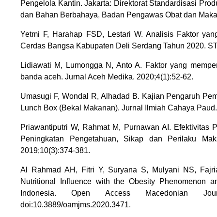
Pengelola Kantin. Jakarta: Direktorat Standardisasi 
dan Bahan Berbahaya, Badan Pengawas Obat dan Makan
Yetmi F, Harahap FSD, Lestari W. Analisis Faktor 
Cerdas Bangsa Kabupaten Deli Serdang Tahun 2020. STUD
Lidiawati M, Lumongga N, Anto A. Faktor yang mempen
banda aceh. Jurnal Aceh Medika. 2020;4(1):52-62.
Umasugi F, Wondal R, Alhadad B. Kajian Pengaruh Pe
Lunch Box (Bekal Makanan). Jurnal Ilmiah Cahaya Paud. 
Priawantiputri W, Rahmat M, Purnawan AI. Efektivitas 
Peningkatan Pengetahuan, Sikap dan Perilaku Mak
2019;10(3):374-381.
Al Rahmad AH, Fitri Y, Suryana S, Mulyani NS, Fajri
Nutritional Influence with the Obesity Phenomenon 
Indonesia. Open Access Macedonian Journ
doi:10.3889/oamjms.2020.3471.