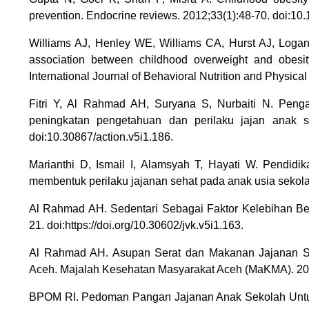
prevention. Endocrine reviews. 2012;33(1):48-70. doi:10
Williams AJ, Henley WE, Williams CA, Hurst AJ, Logan
association between childhood overweight and obesity
International Journal of Behavioral Nutrition and Physica
Fitri Y, Al Rahmad AH, Suryana S, Nurbaiti N. Pengar
peningkatan pengetahuan dan perilaku jajan anak sek
doi:10.30867/action.v5i1.186.
Marianthi D, Ismail I, Alamsyah T, Hayati W. Pendidi
membentuk perilaku jajanan sehat pada anak usia sekolah
Al Rahmad AH. Sedentari Sebagai Faktor Kelebihan Ber
21. doi:https://doi.org/10.30602/jvk.v5i1.163.
Al Rahmad AH. Asupan Serat dan Makanan Jajanan Se
Aceh. Majalah Kesehatan Masyarakat Aceh (MaKMA). 201
BPOM RI. Pedoman Pangan Jajanan Anak Sekolah Untuk