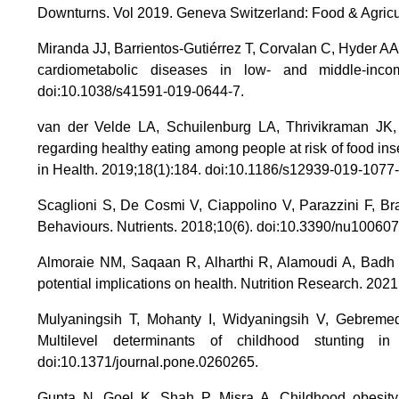
Downturns. Vol 2019. Geneva Switzerland: Food & Agricul
Miranda JJ, Barrientos-Gutiérrez T, Corvalan C, Hyder AA
cardiometabolic diseases in low- and middle-incom
doi:10.1038/s41591-019-0644-7.
van der Velde LA, Schuilenburg LA, Thrivikraman JK
regarding healthy eating among people at risk of food insec
in Health. 2019;18(1):184. doi:10.1186/s12939-019-1077-
Scaglioni S, De Cosmi V, Ciappolino V, Parazzini F, Bra
Behaviours. Nutrients. 2018;10(6). doi:10.3390/nu100607
Almoraie NM, Saqaan R, Alharthi R, Alamoudi A, Badh L
potential implications on health. Nutrition Research. 2021
Mulyaningsih T, Mohanty I, Widyaningsih V, Gebremed
Multilevel determinants of childhood stunting 
doi:10.1371/journal.pone.0260265.
Gupta N, Goel K, Shah P, Misra A. Childhood obesity 